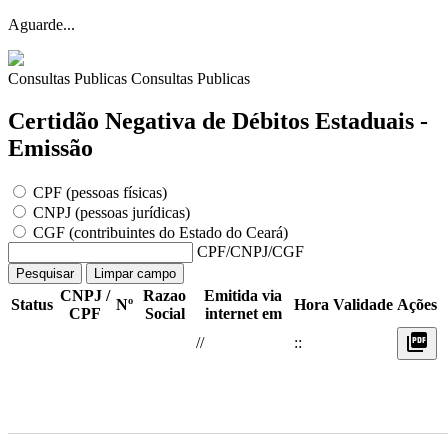
Aguarde...
Consultas Publicas
Consultas Publicas
Certidão Negativa de Débitos Estaduais -
Emissão
CPF (pessoas físicas)
CNPJ (pessoas jurídicas)
CGF (contribuintes do Estado do Ceará)
CPF/CNPJ/CGF
Pesquisar
Limpar campo
CNPJ /
Razao
Emitida via
Status
Nº
Hora
Validade
Ações
CPF
Social
internet em
picture_as_pdf
/
/
:
: