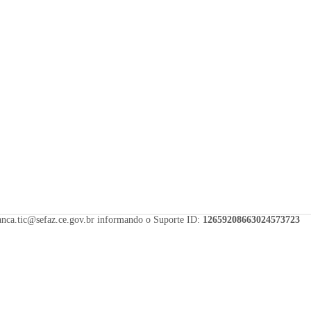
uranca.tic@sefaz.ce.gov.br informando o Suporte ID:
12659208663024573723